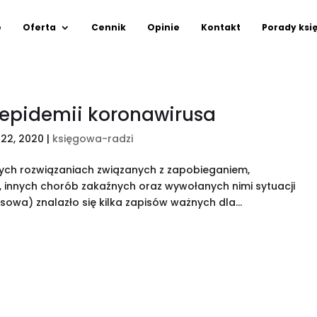
e
Oferta
Cennik
Opinie
Kontakt
Porady ksi
 epidemii koronawirusa
22, 2020
|
księgowa-radzi
lnych rozwiązaniach związanych z zapobieganiem,
, innych chorób zakaźnych oraz wywołanych nimi sytuacji
wa) znalazło się kilka zapisów ważnych dla...