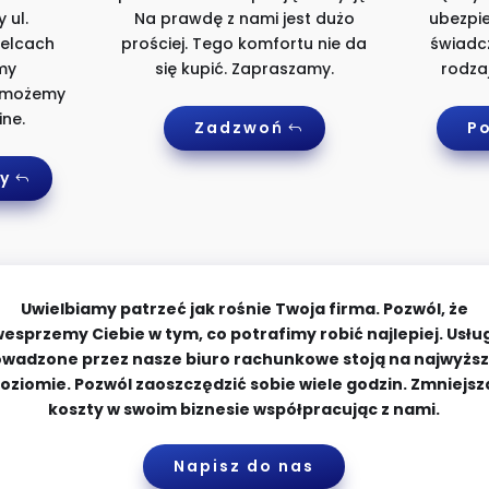
 ul.
Na prawdę z nami jest dużo
ubezpie
ielcach
prościej. Tego komfortu nie da
świadcz
my
się kupić. Zapraszamy.
rodza
o możemy
ne.
Zadzwoń
P
y
Uwielbiamy patrzeć jak rośnie Twoja firma. Pozwól, że
esprzemy Ciebie w tym, co potrafimy robić najlepiej. Usłu
owadzone przez nasze biuro rachunkowe stoją na najwyżs
oziomie. Pozwól zaoszczędzić sobie wiele godzin. Zmniejsz
koszty w swoim biznesie współpracując z nami.
Napisz do nas