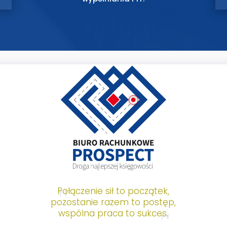
Połączenie sił to początek,
pozostanie razem to postęp,
wspólna praca to sukces.