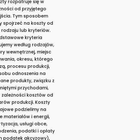
zty rozpatruje się w
żności od przyjętego
jścia. Tym sposobem
 spojrzeć na koszty od
 rodzaju lub kryteriów.
dstawowe kryteria
kujemy według rodzajów,
ury wewnętrznej, miejsc
wania, okresu, którego
zą, procesu produkcji,
sobu odnoszenia na
ane produkty, związku z
niętymi przychodami,
 zależności kosztów od
arów produkcji. Koszty
ajowe podzielimy na
e materiałów i energii,
tyzacja, usługi obce,
dzenia, podatki i opłaty
m podatek akcyzowy),