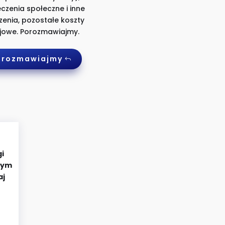
czenia społeczne i inne
enia, pozostałe koszty
jowe. Porozmawiajmy.
orozmawiajmy
gi
zym
aj