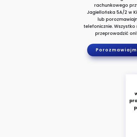
rachunkowego przy
Jagiellońska 5A/2 w K
lub porozmawiaj
telefonicznie. Wszystk
przeprowadzić onli
Porozmawiajm
w
pr
p