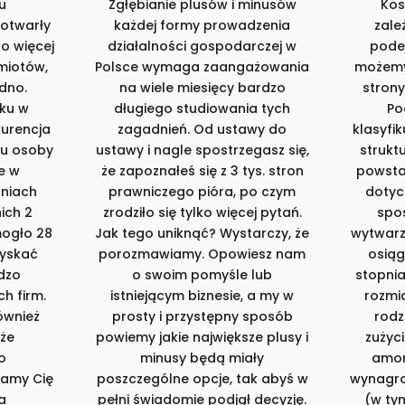
u
Zgłębianie plusów i minusów
Kos
 otwarły
każdej formy prowadzenia
zale
To więcej
działalności gospodarczej w
pode
miotów,
Polsce wymaga zaangażowania
możemy
edno.
na wiele miesięcy bardzo
strony
ku w
długiego studiowania tych
Po
kurencja
zagadnień. Od ustawy do
klasyfi
emu osoby
ustawy i nagle spostrzegasz się,
strukt
e w
że zapoznałeś się z 3 tys. stron
powsta
aniach
prawniczego pióra, po czym
dotyc
ich 2
zrodziło się tylko więcej pytań.
spo
mogło 28
Jak tego uniknąć? Wystarczy, że
wytwarz
zyskać
porozmawiamy. Opowiesz nam
osiąg
dzo
o swoim pomyśle lub
stopnia
ch firm.
istniejącym biznesie, a my w
rozmi
ównież
prosty i przystępny sposób
rodz
 że
powiemy jakie największe plusy i
zużyci
o
minusy będą miały
amor
zamy Cię
poszczególne opcje, tak abyś w
wynagro
a
pełni świadomie podjął decyzję.
(w ty