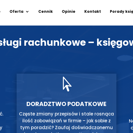
e
Oferta
Cennik
Opinie
Kontakt
Porady ksi
sługi rachunkowe – księgo

DORADZTWO PODATKOWE
ć.
Częste zmiany przepisów i stale rosnąca
ilość zobowiązań w firmie – jak sobie z
N
my
tym poradzić? Zaufaj doświadczonemu