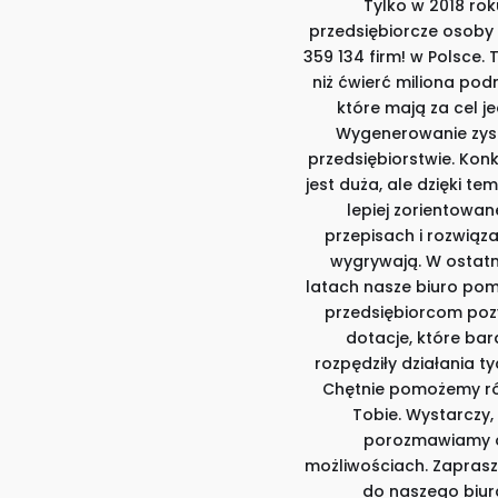
Tylko w 2018 rok
przedsiębiorcze osoby
359 134 firm! w Polsce. 
niż ćwierć miliona pod
które mają za cel j
Wygenerowanie zys
przedsiębiorstwie. Kon
jest duża, ale dzięki t
lepiej zorientowan
przepisach i rozwiąz
wygrywają. W ostatn
latach nasze biuro po
przedsiębiorcom po
dotacje, które bar
rozpędziły działania ty
Chętnie pomożemy r
Tobie. Wystarczy,
porozmawiamy 
możliwościach. Zapras
do naszego biur