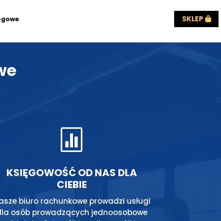
SKLEP
ęgowe
we

KSIĘGOWOŚĆ OD NAS DLA
CIEBIE
asze biuro rachunkowe prowadzi usługi
dla osób prowadzących jednoosobowe