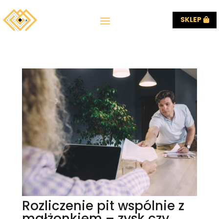
SKLEP
Rozliczenie pit wspólnie z
małżonkiem – zysk czy