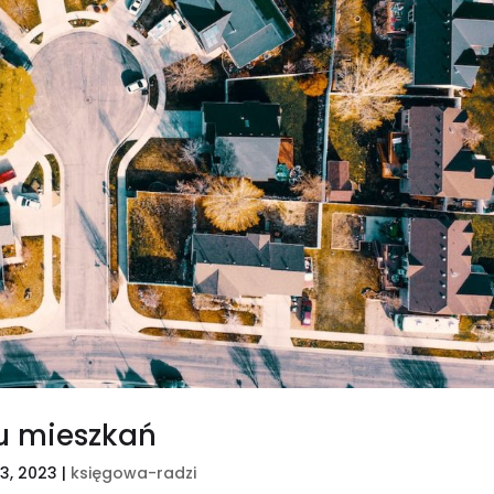
u mieszkań
23, 2023
|
księgowa-radzi