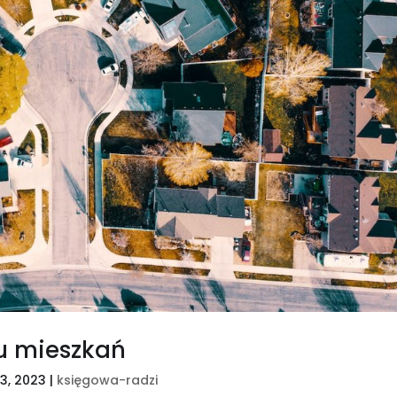
u mieszkań
23, 2023
|
księgowa-radzi