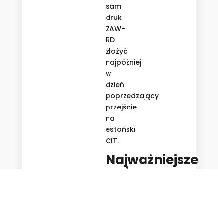
sam
druk
ZAW-
RD
złożyć
najpóźniej
w
dzień
poprzedzający
przejście
na
estoński
CIT.
Najważniejsze
zmiany
w
estońskim
CIT