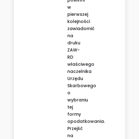
powinni
w
pierwszej
kolejności
zawiadomić
na
druku
ZAW-
RD
właściwego
naczelnika
Urzędu
Skarbowego
o
wybraniu
tej
formy
opodatkowania.
Przejść
na