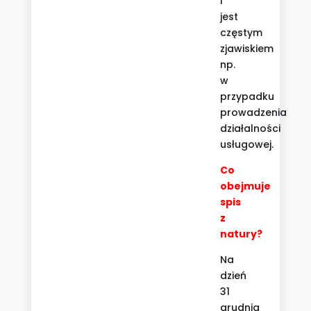
i
jest
częstym
zjawiskiem
np.
w
przypadku
prowadzenia
działalności
usługowej.
Co
obejmuje
spis
z
natury?
Na
dzień
31
grudnia