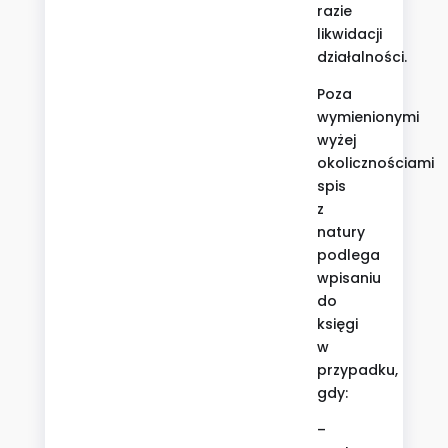
razie
likwidacji
działalności.
Poza
wymienionymi
wyżej
okolicznościami
spis
z
natury
podlega
wpisaniu
do
księgi
w
przypadku,
gdy:
–